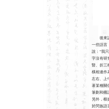
後來認識
一些語言
說：“我
字沒有研
豎、折三
橫相連作
左右、上
著某種關
筆劃和構
另外，根據
於閃族語