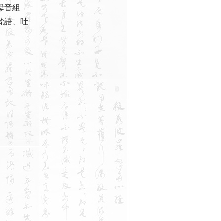
母音組
梵語、吐