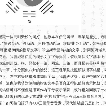
一位元叫榮松的同好，他原本在伊朗留學，專業是歷史，通
，“學過英語、波斯語、阿拉伯語以及《阿維斯陀》語”，榮松謙
只琢磨過伊朗的楔形文字，即波斯帝國時期的文字，對兩河流域
究過。我曾經將伊朗的楔形文字字母拆開，發現這個文字基本上
種筆劃組成。橫、豎都有一筆、兩筆、三筆，而且橫有長橫和短
為一筆，十分類似八卦的陰爻。這三種筆劃按照類似漢字結構，
中下、左中右等結構構成36個字母。我曾經懷疑，這與中國的八
係，這也使我曾對伊朗的楔形文字是否真正得以破解表示懷疑，
詞結構可能不僅僅是用來作為字母表示讀音，或許也如同漢字一
已經破解的說法，古波斯語(楔形文字)只有a,i,u三個母音音素
言，如阿拉伯語只有a,i,u三個母音音素，現代波斯語仍是如此，