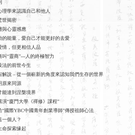
則
度心理學來認識自己和他人
驚世揭密
糾纏與心靈感應
流動的能量，愛自己才能更好的去愛
信愛情，但更相信人品
商叫“靈商”---人的終極智力
呼吸法的前世今生
宙解說 – 從一個嶄新的角度來認知我們生存的世界
明原來同源
樣才能達到涅槃境界
講演“廈門大學《禪修》課程”
給“國際YBC中國青年創業導師”傳授祖師心法
這一個人？
樂生命探索缘起