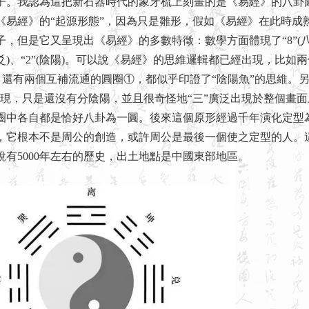
子。我認為這把新石器時代的象牙梳上刻畫的是《易經》的八卦
《易經》的“起源形態”，因為只是雛形，假如《易經》在此時成
子，但是它又呈現出《易經》的多數特徵：數學方面體現了“8”(
”(爻)、“2”(陰陽)。可以說《易經》的思維邏輯都已經出現，比如
，還有兩個互補流通的圓圈①，都似乎印證了“陰陽魚”的思維。另
出現，只是還沒有分陰陽，並且很奇怪地“三”廣泛出現於整個畫
圈中各自都是恰好八卦為一圓。後來這個原形經過千年演化定型
，它根本不是周公的創造，或許周公是最後一個使之定型的人。
說有5000年左右的歷史，出土地點是中國東部地區。