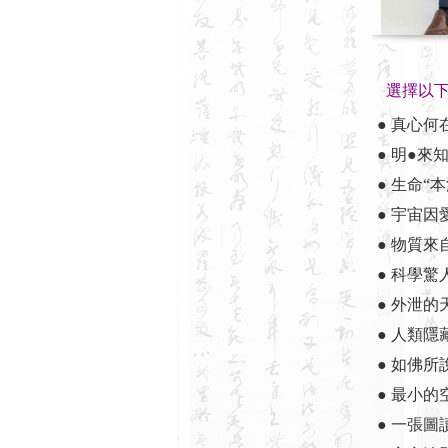
選擇以
● 真心何
● 明●來
● 生命“
● 宇宙因
● 物質來
● 科學驚
● 外泄
● 人類隱
● 如佛所
● 最小的
● 一張