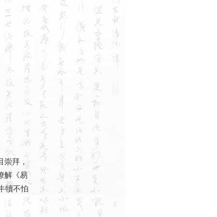
目崇拜，
瞭解《易
牛犢不怕