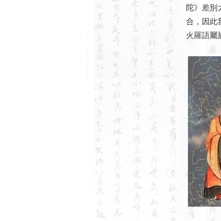
陀》差別
合，因此
火羅語屬