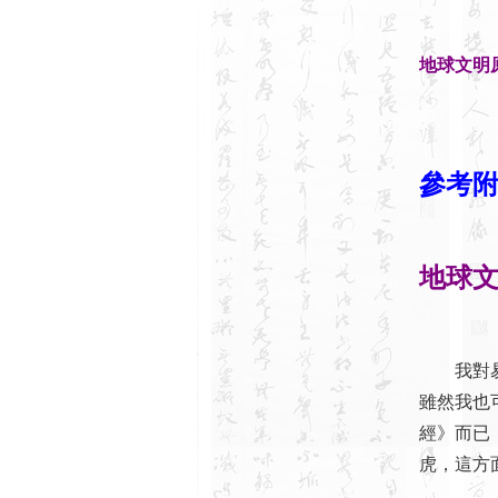
地球文明
參考
地球
我對易學
雖然我也
經》而已
虎，這方