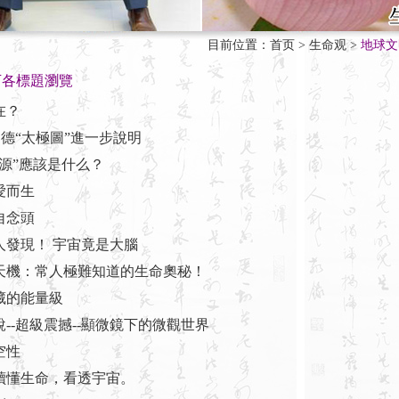
目前位置：
首页
>
生命观
>
地球文
下各標題瀏覽
在？
知德“太極圖”進一步說明
本源”應該是什么？
愛而生
自念頭
人發現！ 宇宙竟是大腦
的天機：常人極難知道的生命奧秘！
藏的能量級
說--超級震撼--顯微鏡下的微觀世界
空性
圖讀懂生命，看透宇宙。