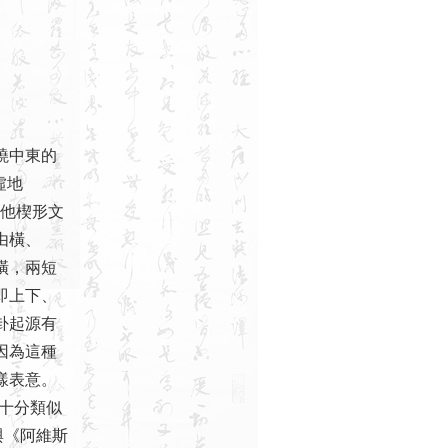
曉中東的
虛地
其他楔形文
由橫、
橫，兩短
即上下、
卦起源有
因為這種
樣表意。
，十分類似
與《阿維斯