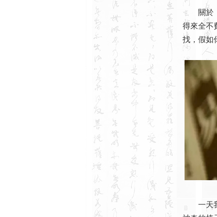
關於《易
得來全不
找，假如
一天我偶