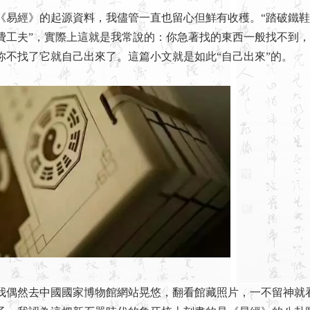
經》的起源資料，我儘管一直也留心但鮮有收穫。“踏破鐵鞋
費工夫”，實際上這就是我常說的：你急著找的東西一般找不到
你不找了它就自己出來了。這篇小文就是如此“自己出來”的。
然去中國國家博物館網站晃悠，翻看館藏照片，一不留神就