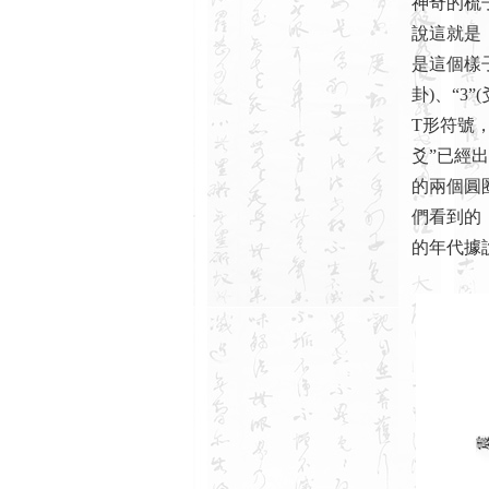
神奇的梳
說這就是
是這個樣
卦)、“3
T形符號
爻”已經
的兩個圓
們看到的
的年代據