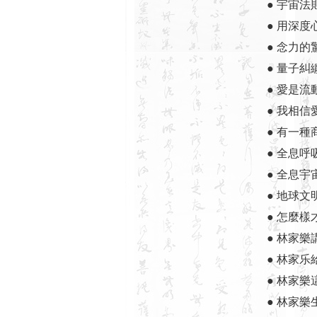
● 宇宙法
● 用深
● 念力的
● 量子
● 愛是
● 我相
● 有一種
● 全息
● 全息宇
● 地球文
● 怎麼
● 林家樂
● 林家乐
● 林家樂
● 林家