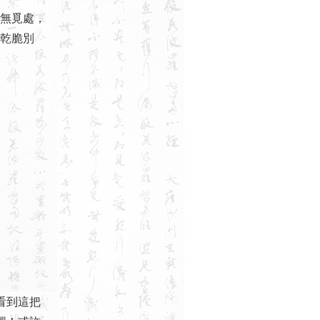
無覓處，
，乾脆別
看到這把