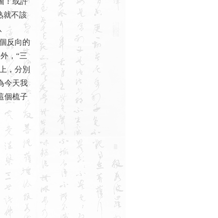
圖！或許
熟就不該
八
兩個反向的
外，“三
面上，分別
為今天我
這個梳子