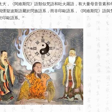
太大，《阿維斯陀》語類似梵語和吐火羅語，有大量母音音素和
我懷疑波斯語屬於閃族語系，而非印歐語系，《阿維斯陀》語與
於印歐語系。”