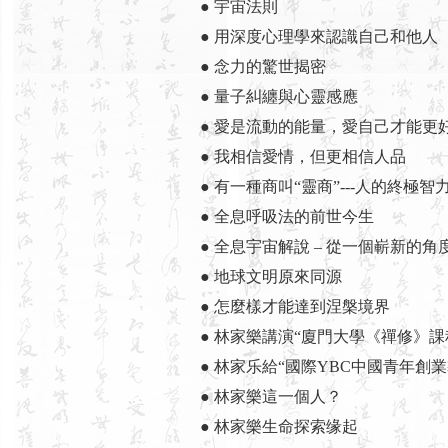
● 宇宙法則
● 用深度心理學來認識自己和他人
● 念力的驚世揭密
● 量子糾纏與心靈感應
● 愛是流動的能量，愛自己才能更
● 我相信愛情，但更相信人品
● 有一種商叫“靈商”---人的終極智
● 全息呼吸法的前世今生
● 全息宇宙解說 – 從一個嶄新的
● 地球文明原來同源
● 怎麼樣才能達到涅槃境界
● 林家樂講演“廈門大學《禪修》課
● 林家乐給“國際YBC中國青年創
● 林家樂這一個人？
● 林家樂生命探索缘起