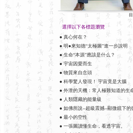
目
選擇以下各標題瀏覽
● 真心何在？
● 明●來知德“太極圖”進一步說明
● 生命“本源”應該是什么？
● 宇宙因愛而生
● 物質來自念頭
● 科學驚人發現！ 宇宙竟是大腦
● 外泄的天機：常人極難知道的生
● 人類隱藏的能量級
● 如佛所說--超級震撼--顯微鏡下
● 最小的空性
● 一張圖讀懂生命，看透宇宙。