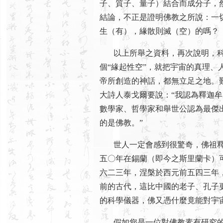
子、質子、量子）結合而成分子，
結論，不正是證明佛教之所說：一
生（有），緣散則滅（空）的嗎？
以上所舉之資料，再次說明，科
個“緣起性空”，就把宇宙的真理、
帝所創造的神話，都無立足之地。
大詩人泰戈爾要說：“我認為釋迦牟
數學家、哲學家和舉世公認為最傑
的是佛教。”
世人一定會感到很驚奇，佛祖釋迦
五〇年在錫蘭（即今之斯里蘭卡）
六二三年，涅槃於西元前五四三年
前的古代，這比中國的老子、孔子
的科學儀器，佛又憑什麼竟能對宇
假如您是一位對佛教素有研究的