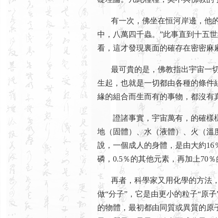
有一次，佛坐在恒河岸邊，他的弟
中，八萬四千蟲。”此事直到十五
看，這才發現裏面的確存在密密麻
最可貴的是，佛教指出宇宙一切萬
生起，也就是一切都由各種的條件組
緣的組合而生而有的事物，都沒有
證諸事實，宇宙萬有，的確樣樣
地（固體）、水（液體）、火（溫
說，一個成人的身體，是由大約16％
磷，0.5％的其他元素，再加上70
再者，科學家又用化學的方法，
做“分子”，它是由更小的粒子“原
的物體，最初都由同質或異質的原