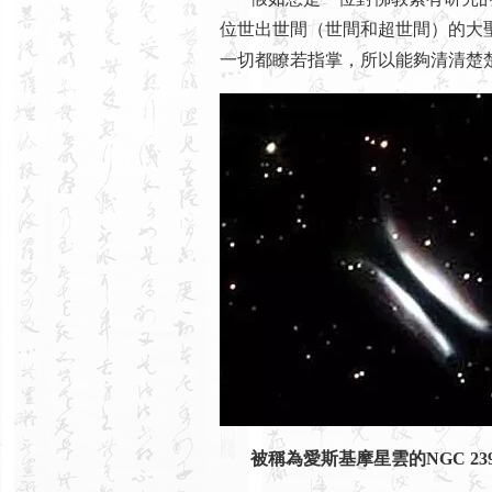
位世出世間（世間和超世間）的大
一切都瞭若指掌，所以能夠清清楚
被稱為愛斯基摩星雲的NGC 2