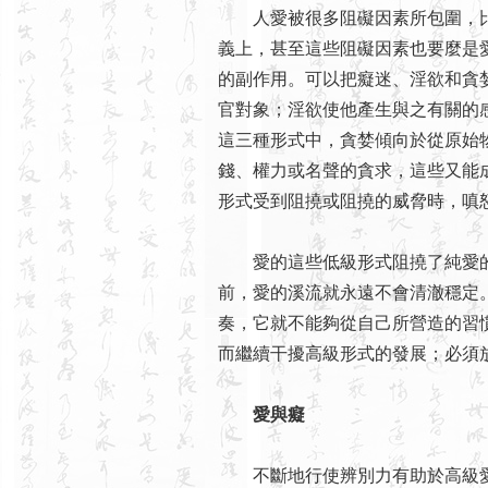
人愛被很多阻礙因素所包圍，比
義上，甚至這些阻礙因素也要麼是
的副作用。可以把癡迷、淫欲和貪
官對象；淫欲使他產生與之有關的
這三種形式中，貪婪傾向於從原始
錢、權力或名聲的貪求，這些又能
形式受到阻撓或阻撓的威脅時，嗔
愛的這些低級形式阻撓了純愛的
前，愛的溪流就永遠不會清澈穩定
奏，它就不能夠從自己所營造的習
而繼續干擾高級形式的發展；必須
愛與癡
不斷地行使辨別力有助於高級愛