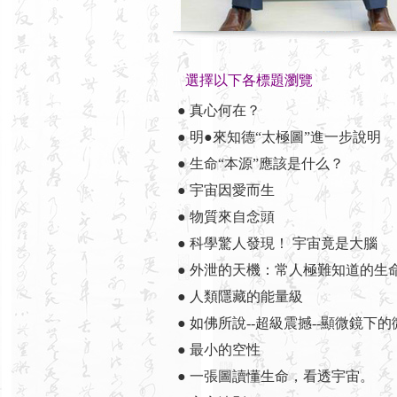
選擇以下各標題瀏覽
● 真心何在？
● 明●來知德“太極圖”進一步說明
● 生命“本源”應該是什么？
● 宇宙因愛而生
● 物質來自念頭
● 科學驚人發現！ 宇宙竟是大腦
● 外泄的天機：常人極難知道的生
● 人類隱藏的能量級
● 如佛所說--超級震撼--顯微鏡下
● 最小的空性
● 一張圖讀懂生命，看透宇宙。