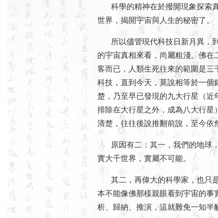
科學的精神在於撥開現象探索真
世界，揭開宇宙與人生的秘密了。
所以儘管現代科技日新月異，到
的宇宙真相來看，尚屬粗淺。佛在
客而已，人類生死往來的範圍是三
科技，直到今天，莫說相等於一個
楚，乃至早已發現的九大行星（近
排除在大行星之外，成為八大行星
清楚，往往後說推翻前說，至今依
原因有二：其一，我們的地球，
實大千世界，實屬不可能。
其二，再偉大的科學家，也只是
本不能像佛那樣親眼看到宇宙的事
析、歸納、推演，這就難免一知半