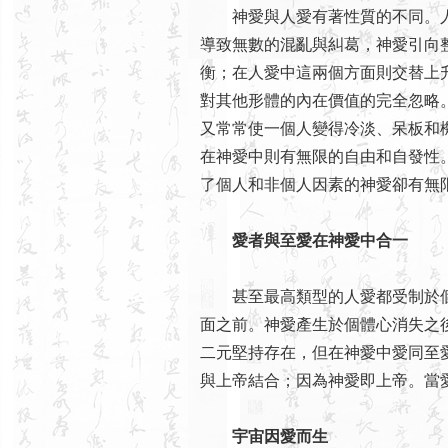
神愛與人愛有著性質的不同。人愛
導致無數的混亂與糾葛，神愛引向
衡；在人愛中這兩個方面則交替上
對其他形體的內在價值的完全忽略
又常常使一個人變得冷淡、呆板和
在神愛中則有無限的自由和自發性
了個人和非個人因素的神愛卻有無
愛者與至愛在神愛中合一
甚至最高類型的人愛都受制於個
面之前。神愛產生於個體心消失之
二元堅持存在，但在神愛中愛同至
與上帝結合；因為神愛即上帝。當
宇宙因愛而生