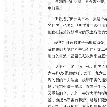
浩瀚的宇宙空間，還有數不盡、
生無量。
佛教把宇宙分為三界，就是欲界
的世界；色界即已無淫食二欲但還
但住心識於深妙禪定的眾生所住的
現代科技通過電子光學望遠鏡，
及搜集到與我們的宇宙不同的第二
射出的電波，甚至已截收到來自五
人有生、老、病、死，世界也有
家弗列德•霍助教授，曾于一九六
現的新的重力理論，說明宇宙的起
結，宇宙中每一星球，在其一生中
又重新組合。此外，魯汶大學教授
說，也認為宇宙有起源、發展和毀
礎理論。凡此種種，莫不與佛教的