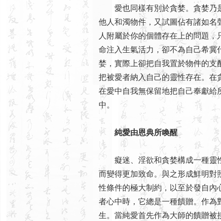
愛也同樣有別於貪婪。貪婪乃是
他人和濁物件，又試圖佔有諸如名
人附屬於你的個體存在上的問題，
命注入生氣活力，卻不為自己希冀
婪，實際上卻把自我置於物件的支
把被愛者納入自己的靈性存在。在
在愛中自我無保留地把自己奉獻給
中。
純愛由恩典所喚醒
癡迷、淫欲和貪婪構成一種靈性
而變得更加致命。與之形成鮮明對
性條件的極大制約，以至於發自內
者心中時，它總是一種饋贈。作為
生。當純愛首先作為大師的饋贈被