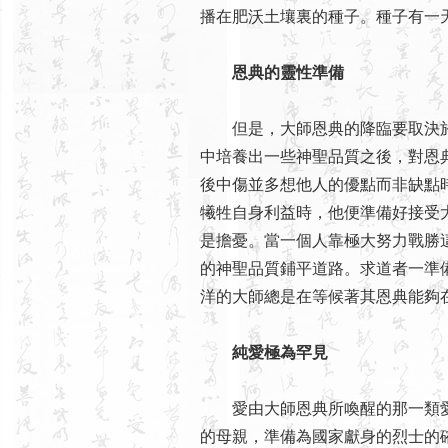
播在肥沃土壤裏的種子。種子有一
恩典的靈性準備
但是，大師恩典的降臨要取決於
中培養出一些神聖品質之後，對恩
後中傷並多想他人的優點而非缺點
犧牲自身利益時，他便準備好接受
是擔憂。當一個人靠極大努力戰勝
的神聖品質鋪平道路。求道者一準
洋的大師總是在等候著其恩典能夠
純愛極為罕見
愛由大師恩典所喚醒的那一類愛
的母親，準備為國家獻身的烈士的