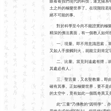
眼看看我們現代的科技，連太陽系
土之外的極樂世界了。在現階段若硬
絕不可能的事。
對於科學至今尚不能證實的極樂
精深的佛法裏面，有一個教人如何衡
一、現量。即不用意識思索，單
又如人手接觸到火，就能立刻肯定
二、比量。當見到遠處有煙，就
其處必有人。
三、聖言量，又名聖教量，即由
確有其事。正如極樂世界，要不是
的太空中，竟有如此一個既奇異又
此“三量”乃佛教的“因明學”，亦