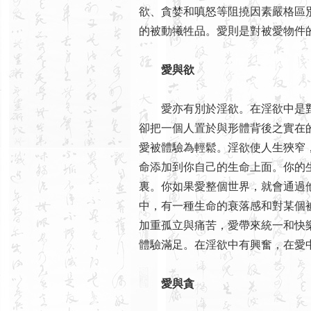
欲、貪婪和嗔怒等阻撓因素嚴格區
的被動犧牲品。愛則是對被愛物件
愛與欲
愛亦有別於淫欲。在淫欲中是對
卻把一個人置於與形體背後之實在
愛被體驗為輕鬆。淫欲使人生狹窄
命添加到你自己的生命上面。你的
裏。你如果愛整個世界，就會通過
中，有一種生命的衰落感和對某個被
加重孤立與痛苦，愛帶來統一和快
體驗滿足。在淫欲中有興奮，在愛
愛與貪