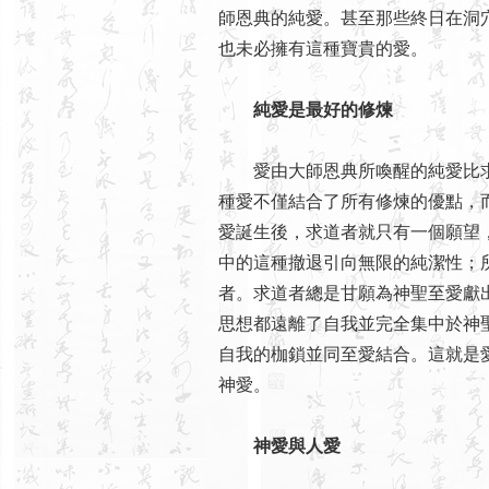
師恩典的純愛。甚至那些終日在洞
也未必擁有這種寶貴的愛。
純愛是最好的修煉
愛由大師恩典所喚醒的純愛比求
種愛不僅結合了所有修煉的優點，
愛誕生後，求道者就只有一個願望
中的這種撤退引向無限的純潔性；
者。求道者總是甘願為神聖至愛獻
思想都遠離了自我並完全集中於神
自我的枷鎖並同至愛結合。這就是愛
神愛。
神愛與人愛