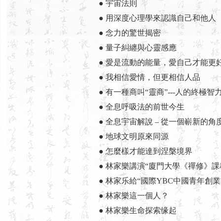
● 宇宙法則
● 用深度心理學來認識自己和他人
● 念力的驚世揭密
● 量子糾纏與心靈感應
● 愛是流動的能量，愛自己才能更
● 我相信愛情，但更相信人品
● 有一種商叫“靈商”---人的終極智
● 全息呼吸法的前世今生
● 全息宇宙解說 – 從一個嶄新的
● 地球文明原來同源
● 怎麼樣才能達到涅槃境界
● 林家樂講演“廈門大學《禪修》課
● 林家乐給“國際YBC中國青年創
● 林家樂這一個人？
● 林家樂生命探索缘起