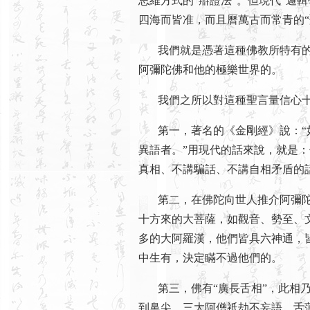
思維方式的“辯證法”。但現代“邏
四海而皆准，而且曆萬古而常青的“
我們就是憑著這種佛教所特有的
阿彌陀佛和他的極樂世界的。
我們之所以對這種聖言量信心十
第一，著名的《金剛經》說：“如
異語者。”用現代的話來說，就是
真相、不講騙話、不講自相矛盾的
第二，在佛陀向世人推介阿彌陀
十方來的大菩薩，如觀音、勢至、
多的大阿羅漢，他們皆具六神通，
中生有，決定瞞不過他們的。
第三，佛有“廣長舌相”，此相乃
到鼻尖，三大阿僧祇劫不妄語，舌