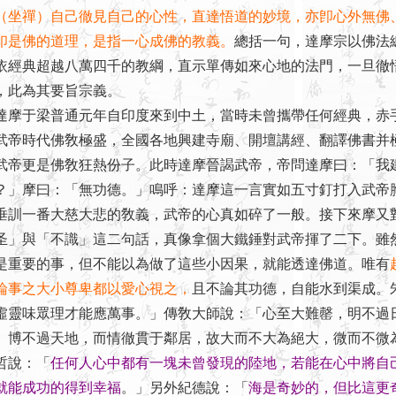
（坐禪）自己徹見自己的心性，直達悟道的妙境，亦卽心外無佛
印是佛的道理，是指一心成佛的教義。
總括一句，達摩宗以佛法
依經典超越八萬四千的教綱，直示單傳如來心地的法門，一旦徹
，此為其要旨宗義。
達摩于梁普通元年自印度來到中土，當時未曾攜帶任何經典，赤
武帝時代佛敎極盛，全國各地興建寺廟、開壇講經、翻譯佛書并
武帝更是佛敎狂熱份子。此時達摩晉謁武帝，帝問達摩曰：「我
？」摩曰：「無功德。」鳴呼：達摩這一言實如五寸釘打入武帝
垂訓一番大慈大悲的敎義，武帝的心真如碎了一般。接下來摩又
圣」與「不識」這二句話，真像拿個大鐵錘對武帝揮了二下。雖
是重要的事，但不能以為做了這些小因果，就能透達佛道。唯有
論事之大小尊卑都以愛心視之，
且不論其功德，自能水到渠成。
虛靈味眾理才能應萬事。」傳敎大師說：「心至大難罄，明不過
、博不過天地，而情徹貫于鄰居，故大而不大為絕大，微而不微
哲說：「
任何人心中都有一塊未曾發現的陸地，若能在心中將自
就能成功的得到幸福
。」另外紀德說：「
海是奇妙的，但比這更