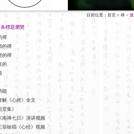
目前位置：
首页
>
禅
>
達
下各標題瀏覽
的禪
師的禪
經的禪
目的
源
功能
智者解《心經》全文
祖堂集》
瑾《南禅七日》演讲视频
、王菲咏唱《心经》视频