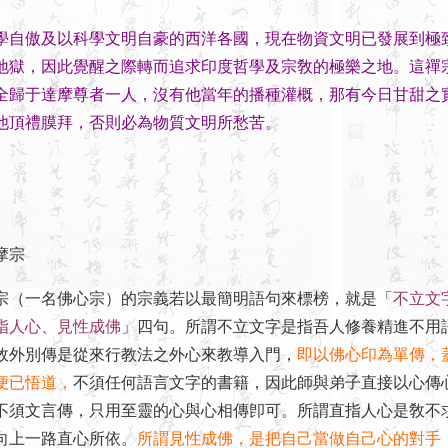
學自傲及以科學文明自豪的西洋各國，現在物資文明已發展到極
地獄，因此覺醒之際轉而追求印度哲學及宗敎的極樂之地。這禪
全歸于達摩尊者一人，沒有他當年的播種灌概，那有今日甘甜之
他頂禮膜拜，否則必為物質文明所愁苦。
摩宗
一名佛心宗）的宗義若以最簡明語句來標榜，就是「
不立文
指人心、見性成佛
」四句。所謂不立文字是指吾人修養精進不用
敎外別傳是從來行教法之外心來教導入門，
即以佛心印為單傳，
便已悟道，
不須任何語言文字的書籍，因此師與弟子直接以心傳
不須文言傳，只用至靈的心與心相傳卽可。所謂直指人心是敎不
向上一路直心所依。
所謂見性成佛，是把自己當做自己心的對手