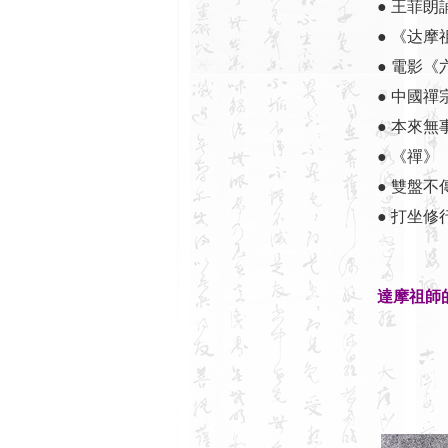
● 王菲
● 《达
● 電影
● 中國
● 本來無
● 《禪》
● 雙盤不
● 打坐修
達摩祖師