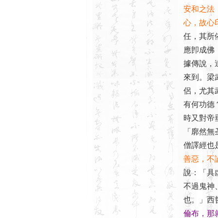
安和之法
心，故心
任，其所
應卽成佛
據傳說，
來到。梁
侶，尤其
有何功德
時又對帝
「廓然無
僧譯經也
善惡，不
說：「具
不過鬼神
也。」西
倫布，那