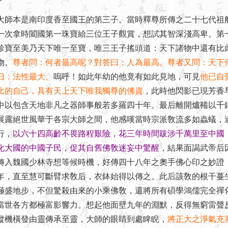
本是南印度香至國王的第三子。當時釋尊所傳之二十七代祖
一次拿時闔國第一珠寶給三位王子觀賞，想試其智深淺高卑。第
珍寶至美乃天下唯一至寶，唯三王子搖頭道：天下諸物中還有比
物。
尊者問：何者最高呢？對答曰：人為最高。尊者又問：天下
曰：法性最大。
嗚呼！如此年幼的他竟有如此見地，可見
他已自
比的自己，具有天上天下唯我獨尊的佛資
，此時他閃影已現芳香
中以包含天地非凡之器師事般若多羅四十年。最后離開爐鞴以千
展露絕世風華于各宗大師之間，他感嘆當時宗派敎流多如蟲蟻，
行，
以六十四高齡不畏路程艱險，花三年時間跋涉千萬里至中國
化大國的中國子民，促其自舊佛敎迷妄中驚醒
，結果面謁武帝后
轉入魏國少林寺想等候時機，好傳四十八年之奧手佛心印之妙證
年，直至慧可斷臂求敎后，衣鉢始得以傳之。此后該敎的根干蔓
極盛地步，不但驚殺由來的小乘佛敎，還將所有碩學鴻儒完全禪
當世各方都極富影響力。想起他面壁九年的淵默，反得無窮雷聲
縱機橫發由靈傳承至靈，大師的眼睛到處睥睨，
將正大之淨氣充