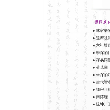
選擇以
● 林家樂
● 達摩祖
● 六祖壇
● 學禪的
● 禪易同
● 荷花圖
● 坐禪的
● 當代
● 禅宗《
● 南怀
● 陈坤