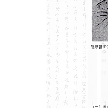
達摩祖師
（一）達