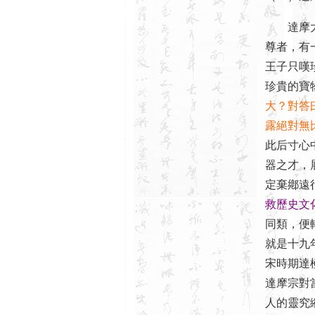
達摩大師
尊者，有
王子只嘆
珍貴的寶
大？對答
露絕對無
此后寸心
器之才，
定棄鄕遠
救歷史文
同類，便
就是十九
宋時期達
達摩宗對
人的靈究