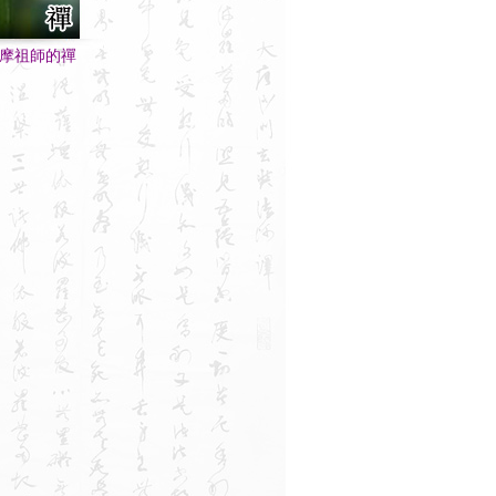
摩祖師的禪