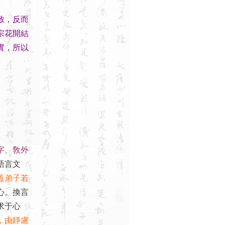
致，反而
宗花開結
實，所以
字、敎外
語言文
蓋弟子若
心。換言
求于心
，由靜慮