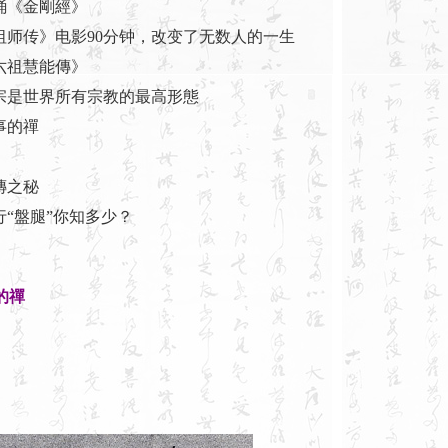
朗誦《金剛經》
摩祖师传》电影90分钟，改变了无数人的一生
《六祖慧能傳》
禪宗是世界所有宗教的最高形態
事的禪
傳之秘
行“盤腿”你知多少？
的禪