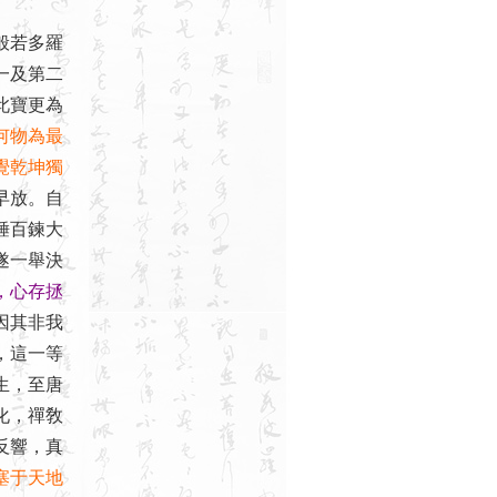
般若多羅
一及第二
此寶更為
何物為最
覺乾坤獨
早放。自
錘百鍊大
遂一舉決
，心存拯
因其非我
，這一等
生，至唐
化，禪敎
反響，真
塞于天地