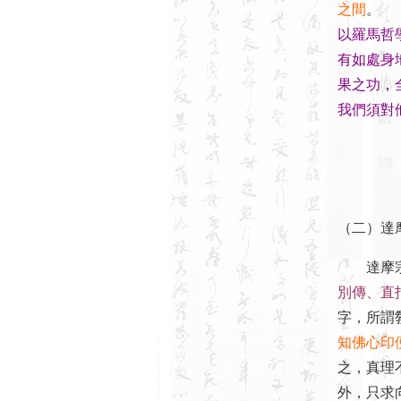
之間
。
以羅馬哲
有如處身
果之功，
我們須對
（二）達
達摩宗（
別傳、直
字，所謂
知佛心印
之，真理
外，只求