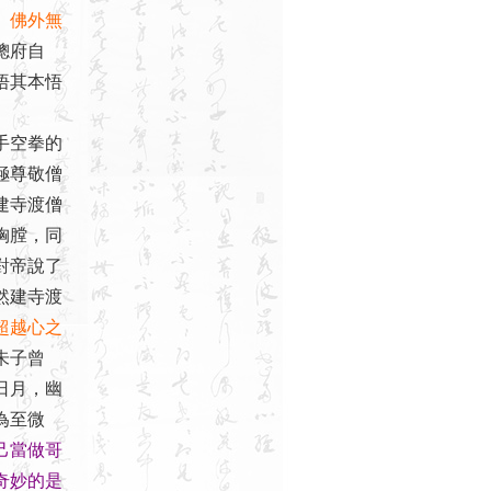
、佛外無
總府自
悟其本悟
手空拳的
極尊敬僧
建寺渡僧
胸膛，同
對帝說了
然建寺渡
超越心之
朱子曾
日月，幽
為至微
己當做哥
奇妙的是