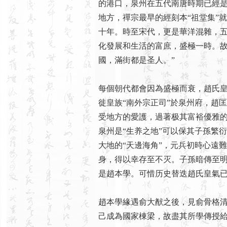
的港口，泉州在五代南唐時期已經
地方，禪宗最早的經刻本“祖堂集”
十年。時至宋代，更是華洋混雜，
化發展和生活的富庶，盛極一時。故
國，滿街都是圣人。”
每個朝代都會因為盛極而衰，趙氏
徙皇族“南外宗正司”於泉州府，趙
受地方的愛護，過著极其富裕優雅
泉州是“生养之地”可以保其子孫繁
大地的“天邊海角”，元兵初時心遠
身，得以幸存至不灭。子孫暗傳至
是趙本學。可惜历史替迭趙氏皇氣
趙本學緣遇俞大猷之後，見俞骨格
己成為國家棟梁，故盡其所學傳授