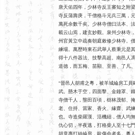
唐天佑四年，少林寺反王審知之附
寺反蒲壽庚，千僧格斗元兵三萬，
萬死余數千矣。少林寺僧曰法本、
載云山焉，建玄妙觀。泉州少林寺
州官黃立中疏奏朝庭敕修少林寺。
練場。萬歷時東石武舉人蔡秉元是
得十八件器法、技擊高超。南邑人
道德，而五梅、苗顯、至善、了凡、
“晉邑人胡甫之粵，被羊城綸房工員
武。懸木于空，四面擊、金鐘罩、
寺僧千人，壟田百頃，樹林茂郁、
老、住持、當家、香火、緣齋、武
也。寺造柴羅漢、活機紐，僧人均
仇心切，半夜逃，打格柴人至十七
胡竟專打絲綸房，歐傷命者多。粵