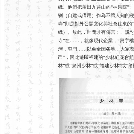
織。他們把莆田九蓮山的“林泉院”
剎（自建或借用）作為不讓人知的秘
寺”則是對外公開文化與社會往來的“
織）。故此，世間才有傳言：一說“少
寺”在……，就像現代企業，“寫字樓
灣，屯門……以至全国各地，大家都
己”，因此遷匿福建的“少林紅花會組
林”或“泉州少林”或“福建少林”或“