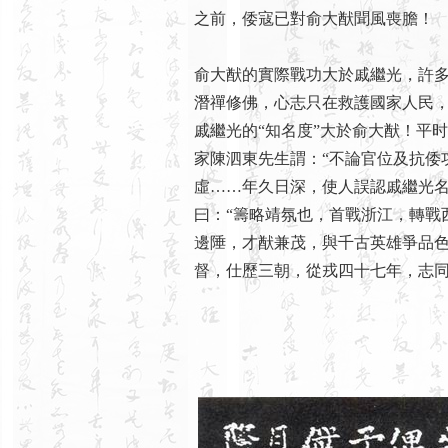
之前，倭寇已對俞大猷聞風喪膽！
俞大猷的實際戰功大於戚繼光，許
潛禪修佛，心志只在救護國家人民
戚繼光的“知名度”大於俞大猷！平
家陳泗東先生謂：“不論官位及抗倭
虛……年久日深，使人誤認戚繼光名
曰：“籌略靖氛也，首戰浙江，轉戰
邊陲，才猷兼茂，與千古英雄爭品
督，仕歷三朝，從戎四十七年，志同