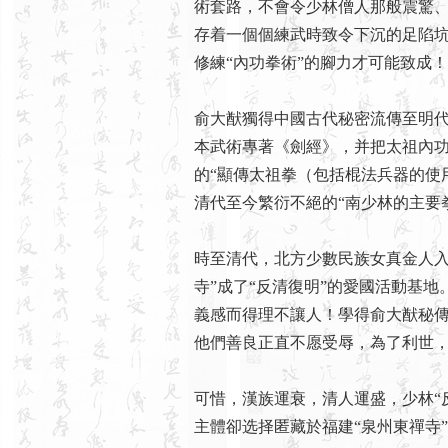
術套路，不會令少林僧人那般震驚
存着一個個練武時致令下沉的足陷
修練“內功拳術”的腳力才可能致成！
俞大猷獨得中國古代秘密流傳至明
本武術專著《劍經》，并把太祖內功
的“顯傳太祖拳（包括棍法兵器的使用
清代至今繁衍不絕的“南少林的主要
時至清代，北方少數民族女真金人入
寺”成了“反清復明”的愛國活動基地
義感而得理不讓人！學得俞大猷秘
他們善良正直不愿受辱，為了利世
可惜，漢族運衰，清人運盛，少林“
主體卻选择匿藏於福建“泉州東禪寺