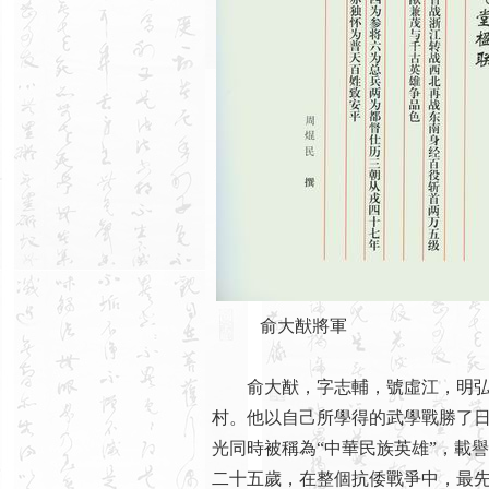
俞大猷將軍
俞大猷，字志輔，號虛江，明弘治1
村。他以自己所學得的武學戰勝了
光同時被稱為“中華民族英雄”，載譽
二十五歲，在整個抗倭戰爭中，最