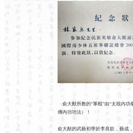
俞大猷所教的“軍棍”由“太祖內功
傳內功功法）！
俞大猷的武藝初學於李良欽，藝成