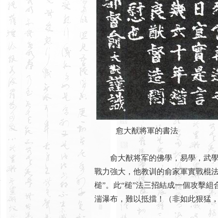
愈大猷將軍的書法
俞大猷将军的佛學，易學，武學，
戰力強大，他教训的俞家軍實戰棍法
槌”。此“槌”法三招結成一個攻擊
湍瀑布，難以抵擋！（非如此狠猛