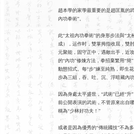
趙本學的家學最重要的是趙匡胤的武
內功拳術”。
此“太祖內功拳術”的身形步法與“太
成），运作时，雙掌拇指收屈，雙
元聚能，固守正中，遇敵出手，近攻
的“內功”修煉方法，拳招棄繁用“簡
動態招式。每“步”練至純熟，即生
步為三組，吞、吐、沉、浮暗藏內
因為身處太平盛世，“武術”已經“升”
前公開表演的武術，不管原來出自哪
稱為“少林好功夫！”
或者是因為優秀的“傳統國技”不為