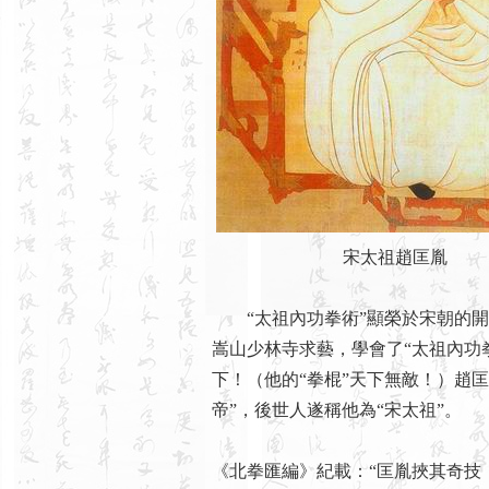
宋太祖趙匡胤
“太祖內功拳術”顯榮於宋朝的開
嵩山少林寺求藝，學會了“太祖內功
下！（他的“拳棍”天下無敵！）趙匡
帝”，後世人遂稱他為“宋太祖”。
《北拳匯編》紀載：“匡胤挾其奇技