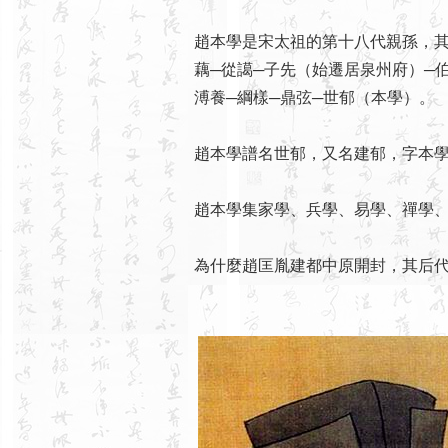
趙本學是宋太祖的第十八代親孫，其
藕─從譪─子先（始遷居泉州府）─伯
溥養─綱樣─鼎弦─世郁（本學）。
趙本學譜名世郁，又名建郁，字本
趙本學集家學、兵學、易學、禪學
為什麼趙匡胤建都中原開封，其后代