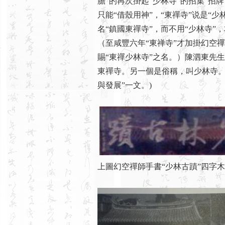
膽”的再次掛起“少林寺”的招集“招
只能“借殼用神”，“東禪寺”说是“
名“鎮國東禪寺”，而不用“少林寺”
（至咸豐六年“東禅寺”才加掛幻空
賜“東禪少林寺”之名。）陳泗東先
東禪寺。另一個是俗稱，叫少林寺。
與發展”一文。)
上圖幻空禪師手書“少林古蹟”四字