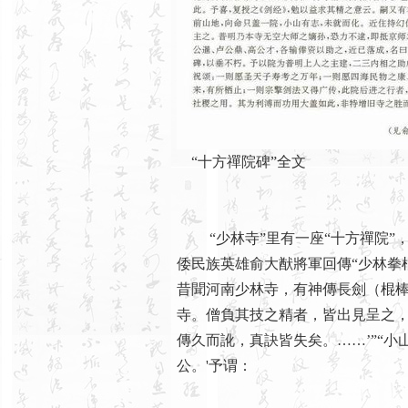
“十方禪院碑”全文
“少林寺”里有一座“十方禪院”，
倭民族英雄俞大猷將軍回傳“少林拳棍
昔聞河南少林寺，有神傳長劍（棍
寺。僧負其技之精者，皆出見呈之，
傳久而訛，真訣皆失矣。……’”“小
公。'予谓：