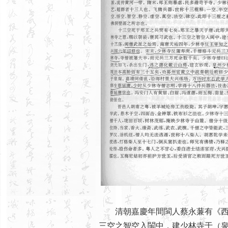
清朝嘉慶年間閩人蔡永蒹有《西山
三空之智空入閩中，建少林寺于（