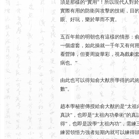
須是那樣的“實用”！所以現代人對
實際有用的防衛與攻擊的技術，目
眼、好玩，樂於華而不實。
五百年前的明朝也有這樣的情形：俞
一個虛套，如此操就一千年又有何
看營陣，但要周旋華彩，視為戲劇
病也。”
由此也可以得知俞大猷所學得的武術绝
數”。
趙本學秘密傳授給俞大猷的是“太祖
真訣”，也即是“太祖內功拳術”的
得”，也即是說學“太祖內功”，需
練習領悟力強者短期內就可以練得