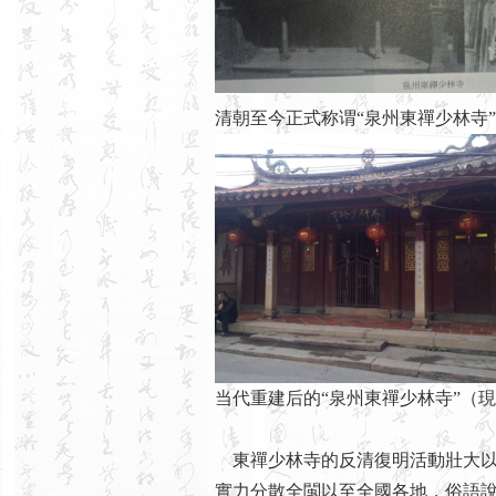
清朝至今正式称谓“泉州東禪少林寺
当代重建后的“泉州東禪少林寺”（
東禪少林寺的反清復明活動壯大以
實力分散全閩以至全國各地，俗語說