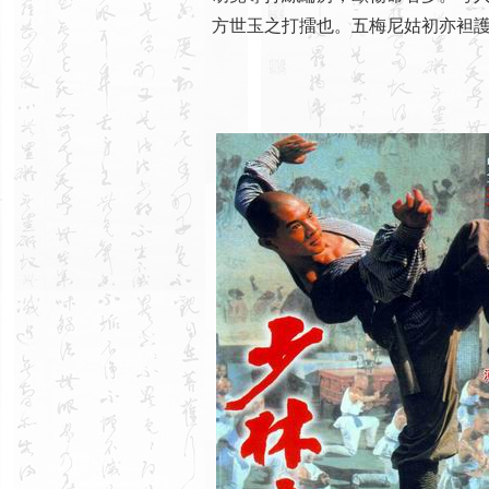
方世玉之打擂也。五梅尼姑初亦袒護