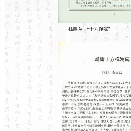
插圖為：“十方禪院”