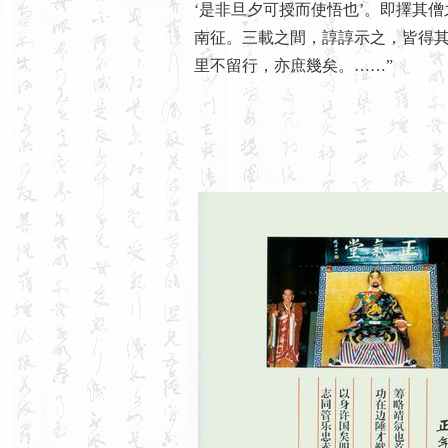
‘是非旦夕可授而使悟也’。即擇其
南征。三載之間，諄諄示之，皆得
里不留行，亦庶幾矣。……”